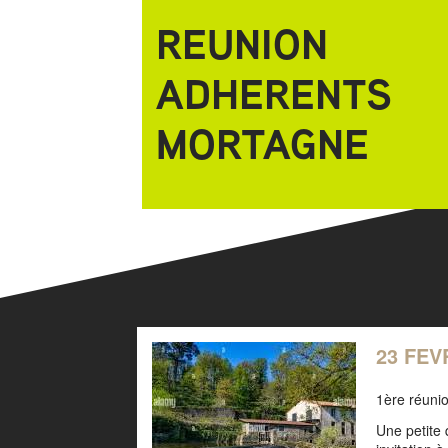
REUNION
ADHERENTS
MORTAGNE
23 FEV
1ère réuni
Une petite