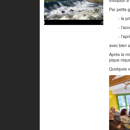
invitation 
Par petits 
- la pris
- l'accom
- l'apr
avec bien s
Après la mi
pique-nique
Quelques v