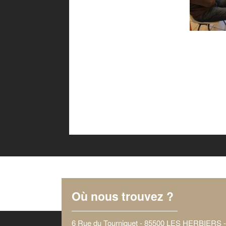
Où nous trouvez ?
6 Rue du Tourniquet - 85500 LES HERBIERS 