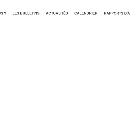
S ?
LES BULLETINS
ACTUALITÉS
CALENDRIER
RAPPORTS D’A