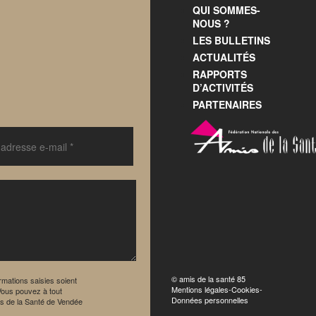
QUI SOMMES-
NOUS ?
LES BULLETINS
ACTUALITÉS
RAPPORTS
D’ACTIVITÉS
PARTENAIRES
© amis de la santé 85
rmations saisies soient
Mentions légales
-
Cookies
-
Vous pouvez à tout
Données personnelles
mis de la Santé de Vendée